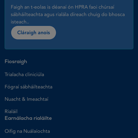
Faigh an t-eolas is déanaí ón HPRA faoi chúrsaí
sábháilteachta agus rialála díreach chuig do bhosca
isteach..
Cláraigh anois
Fiosraigh
Trialacha cliniciúla
Fógraí sábháilteachta
Nuacht & Imeachtaí
Rialáil
Earnálacha rialáilte
Oifig na Nuálaíochta