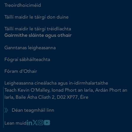
Treoirdhoiciméid
Táillí maidir le táirgí don duine
Táillí maidir le táirgí tréidliachta
Gairmithe sláinte agus othair
Ganntanas leigheasanna
Fógraí sábháilteachta
Fóram d’Othair
Leigheasanna cineálacha agus in-idirmhalartaithe
Teach Kevin O’Malley, Ionad Phort an Iarla, Ardán Phort an
Iarla, Baile Átha Cliath 2, D02 XP77, Éire
Déan teagmháil linn
Linkedin Link
X Link
Instagram Link
Youtube Link
Lean muid