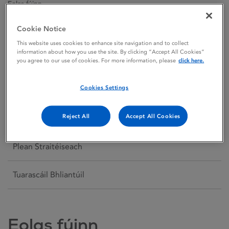
Eolas fúinn
Cookie Notice
This website uses cookies to enhance site navigation and to collect
Eolas fúinn
information about how you use the site. By clicking “Accept All Cookies”
you agree to our use of cookies. For more information, please
click here.
An méid a dhéanaimid a riáláil agus mar a
Cookies Settings
dhéanaimid é a rialáil
Reject All
Accept All Cookies
Ár misean, ár bhfís agus ár luachanna
Plean Straitéiseach
Tuarascáil Bhliantúil
Eolas fúinn