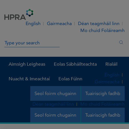
Skip to Content
Menu
Search
English
Gairmeacha
Déan teagmháil linn
Mo chuid Foláireamh
Search in site
Sea
Aimsigh Leigheas
Eolas Sábháilteachta
Rialáil
English
Nuacht & Imeachtaí
Eolas Fúinn
Gairmeacha
Seol foirm chugainn
Tuairiscigh fadhb
Déan teagmháil linn
Mo chuid Foláireamh
Seol foirm chugainn
Tuairiscigh fadhb