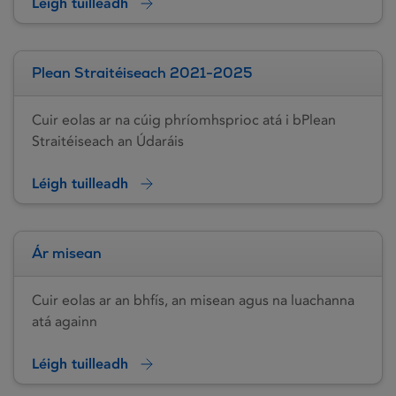
Léigh tuilleadh
Plean Straitéiseach 2021-2025
Cuir eolas ar na cúig phríomhsprioc atá i bPlean
Straitéiseach an Údaráis
Léigh tuilleadh
Ár misean
Cuir eolas ar an bhfís, an misean agus na luachanna
atá againn
Léigh tuilleadh