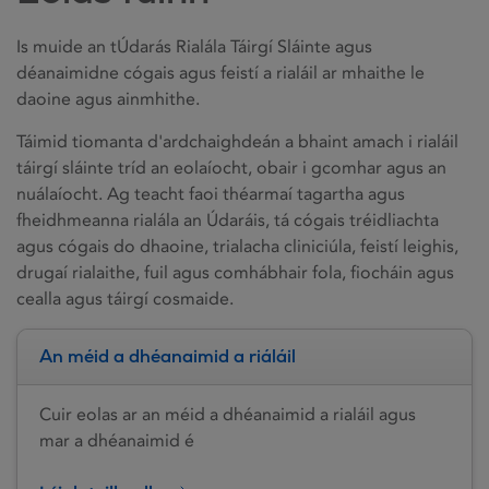
Is muide an tÚdarás Rialála Táirgí Sláinte agus
déanaimidne cógais agus feistí a rialáil ar mhaithe le
daoine agus ainmhithe.
Táimid tiomanta d'ardchaighdeán a bhaint amach i rialáil
táirgí sláinte tríd an eolaíocht, obair i gcomhar agus an
nuálaíocht. Ag teacht faoi théarmaí tagartha agus
fheidhmeanna rialála an Údaráis, tá cógais tréidliachta
agus cógais do dhaoine, trialacha cliniciúla, feistí leighis,
drugaí rialaithe, fuil agus comhábhair fola, fiocháin agus
cealla agus táirgí cosmaide.
An méid a dhéanaimid a riáláil
Cuir eolas ar an méid a dhéanaimid a rialáil agus
mar a dhéanaimid é